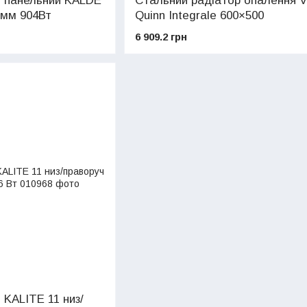
й панельний KALDE
Стальний радіатор опалення V
 мм 904Вт
Quinn Integrale 600×500
6 909.2 грн
 KALITE 11 низ/