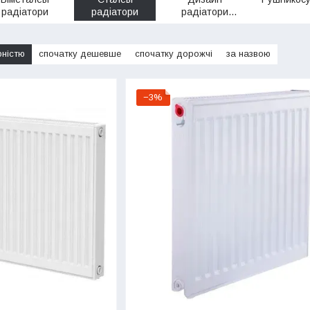
радіатори
радіатори
радіатори
сталеві
рністю
спочатку дешевше
спочатку дорожчі
за назвою
−3%