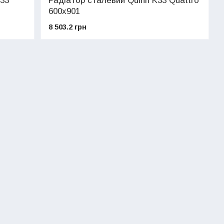
33
Радіатор сталевий Quinn K33 Quattro
600х901
8 503.2 грн