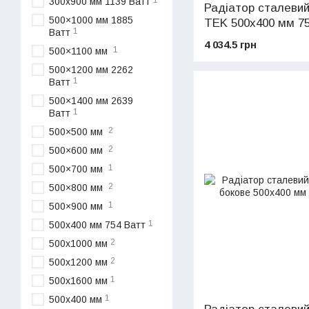
1
300x900 мм 1139 Ватт
Радіатор сталевий
500×1000 мм 1885
TEK 500x400 мм 75
1
Ватт
бічне підключення 
4 034.5 грн
1
500×1100 мм
500×1200 мм 2262
1
Ватт
500×1400 мм 2639
1
Ватт
2
500×500 мм
2
500×600 мм
1
500×700 мм
2
500×800 мм
1
500×900 мм
1
500х400 мм 754 Ватт
2
500x1000 мм
2
500x1200 мм
1
500x1600 мм
1
500x400 мм