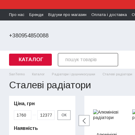
Перейти до основного контенту
Про нас
Бренди
Відгуки про магазин
Оплата і доставка
О
Політика конфіденційності
+380954850088
КАТАЛОГ
SanTermo
Каталог
Радіатори і рушникосушки
Сталеві радіатори
Сталеві радіатори
Ціна, грн
Від Ціна, грн
До Ціна, грн
ОК
Наявність
Алюмінієві