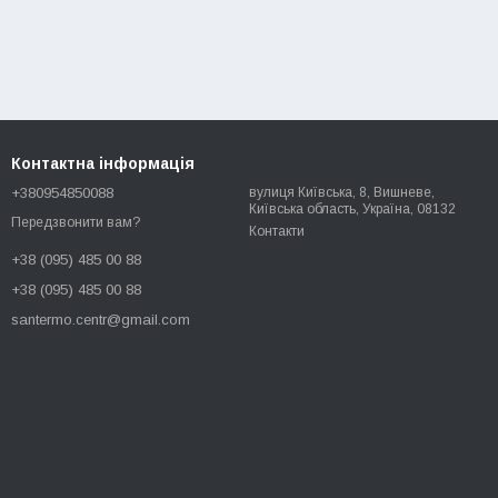
Контактна інформація
+380954850088
вулиця Київська, 8, Вишневе,
Київська область, Україна, 08132
Передзвонити вам?
Контакти
+38 (095) 485 00 88
+38 (095) 485 00 88
santermo.centr@gmail.com