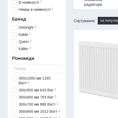
7
В наявності
радіатори
1
Немає в наявності
Бренд
за популя
Сортування:
2
Delonghi
1
Kalde
2
Quinn
2
Kalite
Різновиди
300x1000 мм 1265
1
Ватт
1
300x500 мм 633 Ват
1
300x600 мм 759 Ват
1
300x700 мм 886 Ватт
1
300x800 мм 1012 Ватт