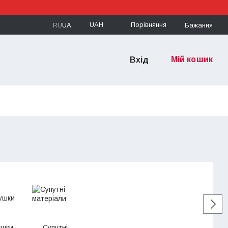
UAH
Порівняння
RU
UA
Бажання
Мій кошик
Вхід
ушки
Супутні