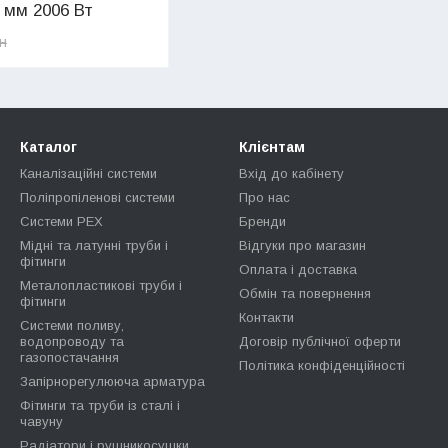
 мм 2006 Вт
рн
Каталог
Клієнтам
Каналізаційні системи
Вхід до кабінету
Поліпропіленові системи
Про нас
Системи PEX
Бренди
Мідні та латунні труби і
Відгуки про магазин
фітинги
Оплата і доставка
Металопластикові труби і
Обмін та повернення
фітинги
Контакти
Системи поливу,
водопроводу та
Договір публічної оферти
газопостачання
Політика конфіденційності
Запірнорегулююча арматура
Фітинги та труби із сталі і
чавуну
Радіатори і рушникосушки