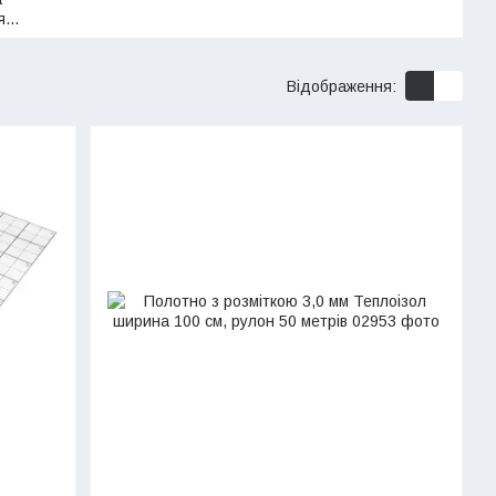
я
ва
Відображення: