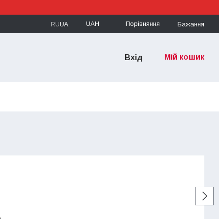
UAH
Порівняння
RU
UA
Бажання
Мій кошик
Вхід
а