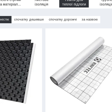
та матеріали
ізоляція
теплої підлоги
ізоляці
для монтажу
каучуко
рністю
спочатку дешевше
спочатку дорожчі
за назвою