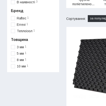
3
В наявності
поліетиленова
ізоляція
Бренд
1
Raftec
за популя
Сортування:
1
Errevi
1
Теплоізол
Товщина
1
3 мм
1
5 мм
1
8 мм
1
10 мм