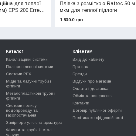
ційна для теплої
Плівка з розміткою Raftec 50 м
мм) EPS 200 Errevi
мкм для теплої підлоги
1 830.0 грн
Каталог
Клієнтам
Каналізаційні системи
Вхід до кабінету
Поліпропіленові системи
Про нас
Системи PEX
Бренди
Мідні та латунні труби і
Відгуки про магазин
фітинги
Оплата і доставка
Металопластикові труби і
Обмін та повернення
фітинги
Контакти
Системи поливу,
водопроводу та
Договір публічної оферти
газопостачання
Політика конфіденційності
Запірнорегулююча арматура
Фітинги та труби із сталі і
чавуну