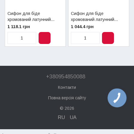
Сифон для біде
Сифон для біде
хромований латунний
хромований латунний
Ø32х1.1/4" Ghidini під
Ø32х1.1/4" Ghidini під
1 118.1 грн
1 044.4 грн
автокірку (art.531)
автокірку (art.563)
+380954850088
Контакти
Повна версія сайту
© 2026
RU
UA