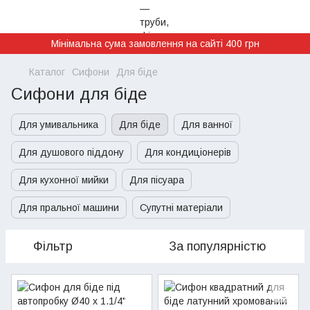
Мінімальна сума замовлення на сайті 400 грн
Каталог
Сифони
Для біде
Сифони для біде
Для умивальника
Для біде
Для ванної
Для душового піддону
Для кондиціонерів
Для кухонної мийки
Для пісуара
Для пральної машини
Супутні матеріали
Фільтр
За популярністю