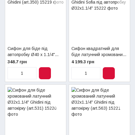
Сифон для біде під
Сифон квадратний для
автопробку Ø40 х 1.1/4"
біде латунний хромований
Ghidini (art.350)
Ghidini Sofia під автопробку
348.7 грн
4 199.3 грн
Ø32х1.1/4"