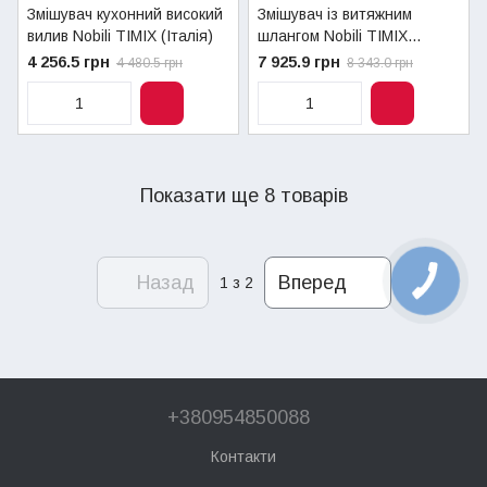
Змішувач кухонний високий
Змішувач із витяжним
вилив Nobili TIMIX (Італія)
шлангом Nobili TIMIX
(Італія)
4 256.5 грн
7 925.9 грн
4 480.5 грн
8 343.0 грн
Показати ще 8 товарів
Назад
Вперед
1
з 2
+380954850088
Контакти