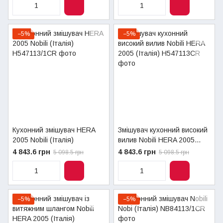
−5%
−5%
Кухонний змішувач HERA
Змішувач кухонний високий
2005 Nobili (Італія)
вилив Nobili HERA 2005
(Італія)
4 843.6 грн
4 843.6 грн
5 098.5 грн
5 098.5 грн
−5%
−5%