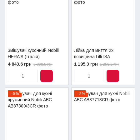
Змішувач кухонний Nobili
Лійка для миття 2х
HERA S (Італія)
позиційна Lilli ISA
4 843.6 грн
1 195.3 грн
5 098.5 грн
1 258.2 грн
−5%
−5%