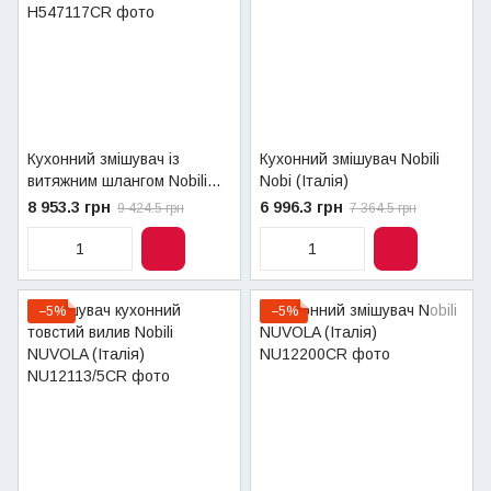
Кухонний змішувач із
Кухонний змішувач Nobili
витяжним шлангом Nobili
Nobi (Італія)
HERA 2005 (Італія)
8 953.3 грн
6 996.3 грн
9 424.5 грн
7 364.5 грн
−5%
−5%