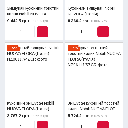
Змішувач кухонний товстий
Кухонний змішувач Nobili
вилив Nobili NUVOLA
NUVOLA (Італія)
(Італія)
9 442.5 грн
8 366.2 грн
9 939.5 грн
8 806.5 грн
−5%
−5%
Кухонний змішувач Nobili
Змішувач кухонний товстий
NUOVA FLORA (Італія)
вилив Nobili NUOVA FLORA
(Італія)
3 767.2 грн
5 724.2 грн
3 965.5 грн
6 025.5 грн