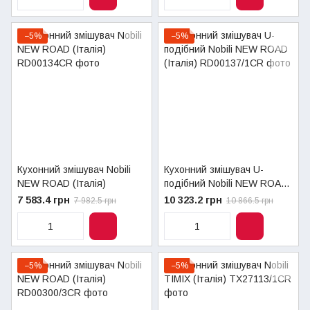
−5%
−5%
Кухонний змішувач Nobili
Кухонний змішувач U-
NEW ROAD (Італія)
подібний Nobili NEW ROAD
(Італія)
7 583.4 грн
10 323.2 грн
7 982.5 грн
10 866.5 грн
−5%
−5%