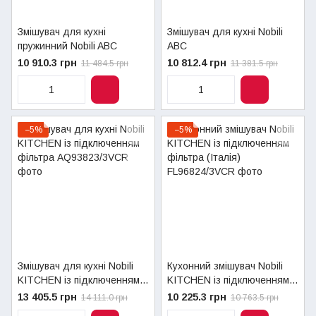
Змішувач для кухні
Змішувач для кухні Nobili
пружинний Nobili ABC
ABC
10 910.3 грн
10 812.4 грн
11 484.5 грн
11 381.5 грн
−5%
−5%
Змішувач для кухні Nobili
Кухонний змішувач Nobili
KITCHEN із підключенням
KITCHEN із підключенням
фільтра
фільтра (Італія)
13 405.5 грн
10 225.3 грн
14 111.0 грн
10 763.5 грн