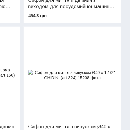
ля
Сифон для миття підвійний з
рою
виходом для посудомийної машини
Ø40 х 1.1/2" GHIDINI (art.141)
454.8 грн
 двома
Сифон для миття з випуском Ø40 х