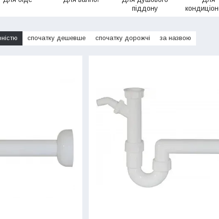
піддону
кондиціон
рністю
спочатку дешевше
спочатку дорожчі
за назвою