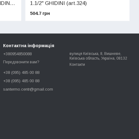
IDINI
1.1/2" GHIDINI (art.324)
504.7 грн
Контактна інформація
+380954850088
вулиця Київська, 8, Вишневе,
Київська область, Україна, 08132
Передзвонити вам?
Контакти
+38 (095) 485 00 88
+38 (095) 485 00 88
santermo.centr@gmail.com