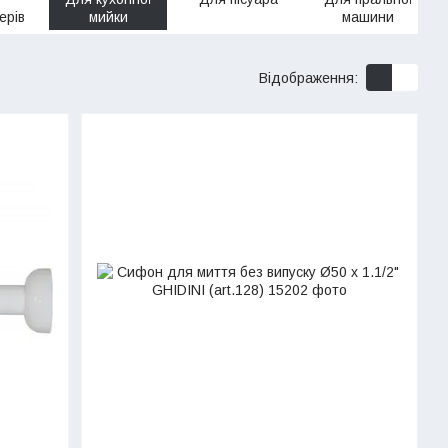
ерів
мийки
машини
Відображення: