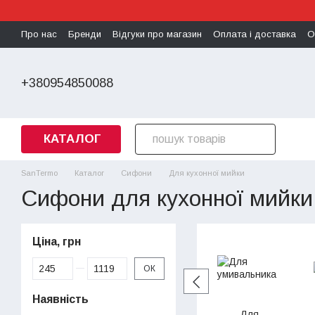
Перейти до основного контенту
Про нас
Бренди
Відгуки про магазин
Оплата і доставка
О
Політика конфіденційності
+380954850088
КАТАЛОГ
SanTermo
Каталог
Сифони
Для кухонної мийки
Сифони для кухонної мийки
Ціна, грн
Від Ціна, грн
До Ціна, грн
ОК
Наявність
Для