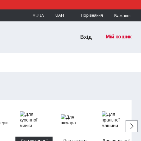
UAH
Порівняння
RU
UA
Бажання
Мій кошик
Вхід
Для кухонної
Для пісуара
Для пральної