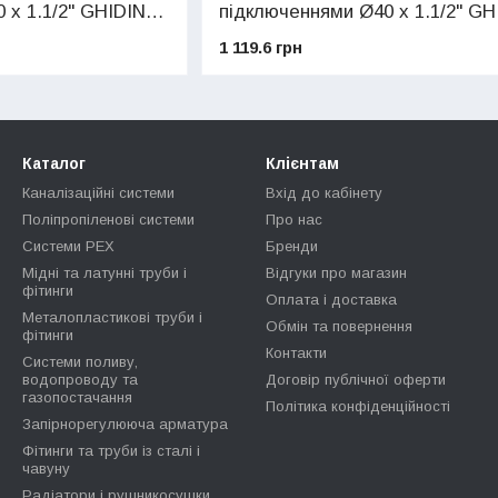
 х 1.1/2" GHIDINI
підключеннями Ø40 х 1.1/2" GH
(art.156)
1 119.6 грн
Каталог
Клієнтам
Каналізаційні системи
Вхід до кабінету
Поліпропіленові системи
Про нас
Системи PEX
Бренди
Мідні та латунні труби і
Відгуки про магазин
фітинги
Оплата і доставка
Металопластикові труби і
Обмін та повернення
фітинги
Контакти
Системи поливу,
водопроводу та
Договір публічної оферти
газопостачання
Політика конфіденційності
Запірнорегулююча арматура
Фітинги та труби із сталі і
чавуну
Радіатори і рушникосушки