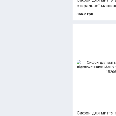
Сифон для миття 
стиральної машини
GHIDINI (art.129)
366.2 грн
Сифон для миття п