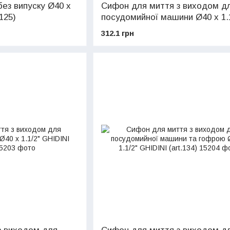
ез випуску Ø40 х
Сифон для миття з виходом д
.125)
посудомийної машини Ø40 х 1.1
GHIDINI (art.126)
312.1 грн