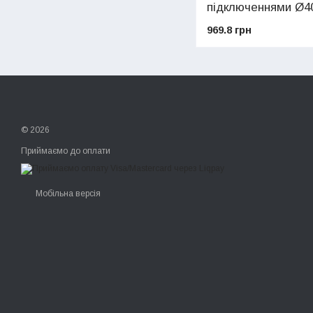
підключеннями Ø40
(art.155)
969.8 грн
© 2026
Приймаємо до оплати
Мобільна версія