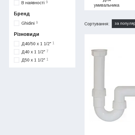
9
В наявності
умивальника
Бренд
9
Ghidini
за популя
Сортування:
Різновиди
1
Д40/50 х 1 1/2"
7
Д40 х 1 1/2"
1
Д50 х 1 1/2"