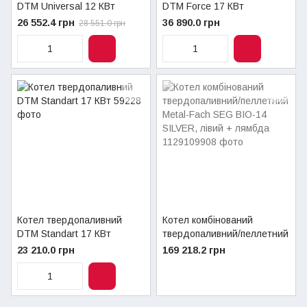
DTM Universal 12 КВт
DTM Force 17 КВт
26 552.4 грн
36 890.0 грн
28 551.0 грн
Котел твердопаливний
Котел комбінований
DTM Standart 17 КВт
твердопаливний/пеллетний
Metal-Fach SEG BIO-14
23 210.0 грн
169 218.2 грн
SILVER, лівий + лямбда