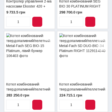
Контролер управління 2-ма
Котел комбінований SEG
насосами Ekoster 420 +
BIO 30 PLATINUM RIGHT
модуляція
Metal-Fach твердопаливно/
9 733.5 грн
298 700.0 грн
пеллетний, правий бункер
Котел комбінований
Котел комбінований
твердопаливний/пелетний
твердопаливний/пеллетний
Metal-Fach SEG BIO-15
Metal-Fach SD DUO-BIO-34
283 250.0 грн
224 715.1 грн
Platinum, лівий бункер
Platinum RIGHT