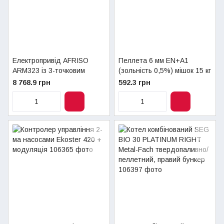
Електропривід AFRISO
Пеллета 6 мм EN+A1
ARM323 із 3-точковим
(зольність 0,5%) мішок 15 кг
сигналом 230В 120сек.6Нм
8 768.9 грн
592.3 грн