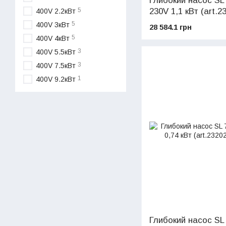
Глибокий насос SL
230V 1,1 кВт (art.2
5
400V 2.2кВт
5
400V 3кВт
28 584.1 грн
5
400V 4кВт
3
400V 5.5кВт
3
400V 7.5кВт
1
400V 9.2кВт
Глибокий насос SL