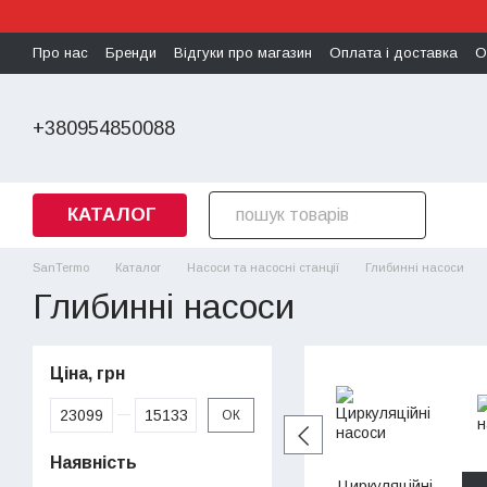
Перейти до основного контенту
Про нас
Бренди
Відгуки про магазин
Оплата і доставка
О
Політика конфіденційності
+380954850088
КАТАЛОГ
SanTermo
Каталог
Насоси та насосні станції
Глибинні насоси
Глибинні насоси
Ціна, грн
Від Ціна, грн
До Ціна, грн
ОК
Наявність
Циркуляційні