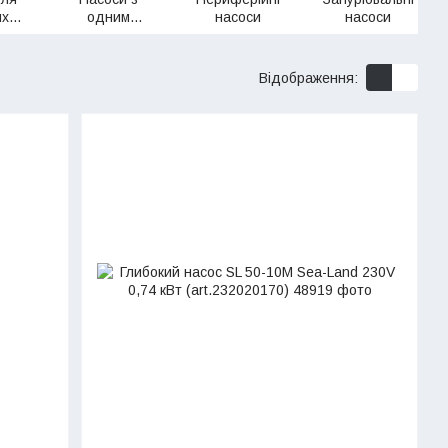
их
одним
насоси
насоси
м
робочим
колесом
Відображення: