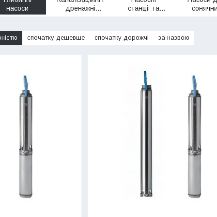
насоси
дренажні
станції та
сонячн
насоси
садові насоси
систе
рністю
спочатку дешевше
спочатку дорожчі
за назвою