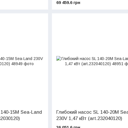
69 459.6 грн
 140-15M Sea-Land
Глибокий насос SL 140-20M Se
32030120)
230V 1,47 кВт (art.232040120)
36 051.6 грн