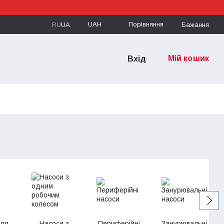
UAH
Порівняння
RU
UA
Бажання
Мій кошик
Вхід
для
Насоси з
Периферійні
Занурювальні