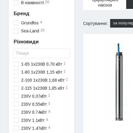
30
В наявності
насоси
Бренд
4
Grundfos
за популя
Сортування:
26
Sea-Land
Різновиди
1
1-65 1х230В 0,70 кВт
1
1-80 1х230В 1,15 кВт
1
2-100 1х230В 1,68 кВт
1
2-115 1х230В 1,85 кВт
1
230V 0.37кВт
3
230V 0.55кВт
4
230V 0.74кВт
4
230V 1.1кВт
4
230V 1.47кВт