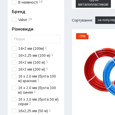
19
В наявності
металопластикові
Бренд
19
Valsir
за популя
Сортування:
Різновиди
−5%
1
14×2 мм (100м)
1
16×2,25 мм (100 м)
1
16×2 мм (100 м)
1
16×2 мм (200 м)
16 х 2.0 мм (бухта 100
1
м) красная
16 х 2.0 мм (бухта 100
1
м) синяя
16 х 2,0 мм (бухта 50 м)
1
серая
1
16х2,25 мм (50 м)