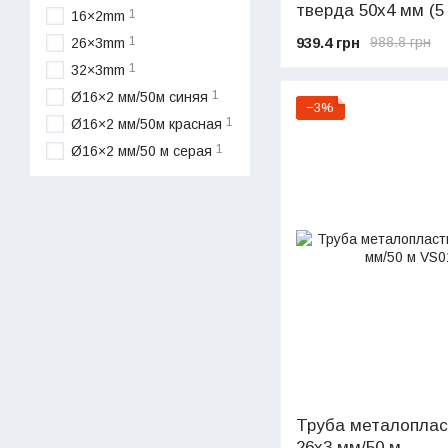
тверда 50х4 мм (5
1
16×2mm
939.4 грн
1
988.8 грн
26×3mm
1
32×3mm
1
Ø16×2 мм/50м синяя
−3%
1
Ø16×2 мм/50м красная
1
Ø16×2 мм/50 м серая
Труба металопласт
26х3 мм/50 м