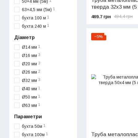
Труба металопласт
1
50×4 мм (5м)
тверда 32х3 мм (5
1
63×4,5 мм (5м)
469.7 грн
494.4 грн
1
бухта 100 м
1
бухта 240 м
−5%
Діаметр
1
Ø14 мм
3
Ø16 мм
3
Ø20 мм
2
Ø26 мм
3
Ø32 мм
1
Ø40 мм
1
Ø50 мм
1
Ø63 мм
Параметри
1
бухта 50м
Труба металопласт
1
бухта 100м