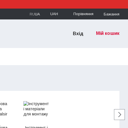
UAH
Порівняння
RU
UA
Бажання
Мій кошик
Вхід
бова
Інструмент і