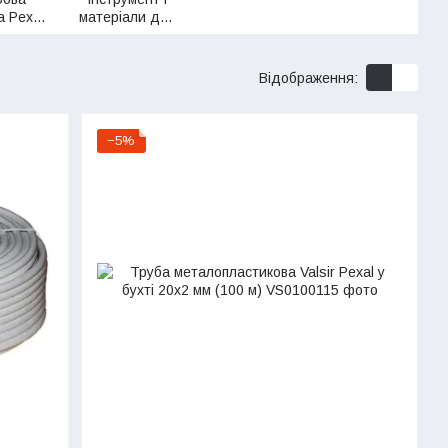
а Pexal
матеріали для
sir
монтажу
Відображення:
−5%