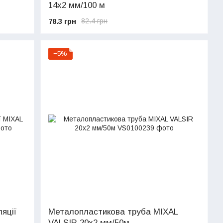
14х2 мм/100 м
78.3 грн
82.4 грн
−5%
яції
Металопластикова труба MIXAL
VALSIR 20х2 мм/50м