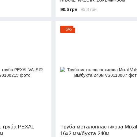
90.6 грн
95.3 грн
−5%
 труба PEXAL
Труба металопластикова Mixal 
0м
16х2 мм/бухта 240м