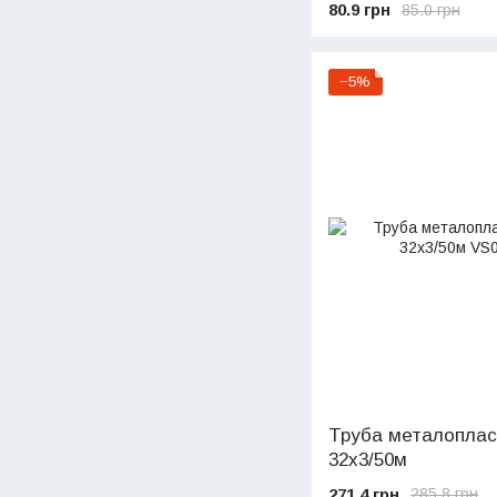
80.9 грн
85.0 грн
−5%
Труба металопласт
32х3/50м
271.4 грн
285.8 грн