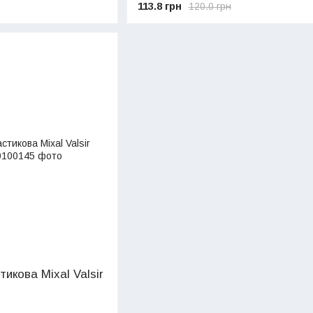
113.8 грн
120.0 грн
икова Mixal Valsir