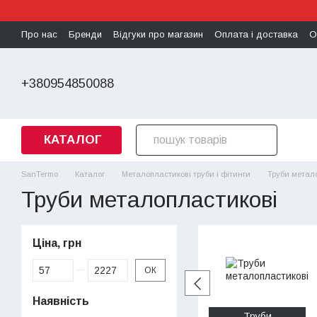
Перейти до основного контенту
Про нас
Бренди
Відгуки про магазин
Оплата і доставка
О
Політика конфіденційності
+380954850088
КАТАЛОГ
SanTermo
Каталог
Металопластикові труби і фітинги
Труби метал
Труби металопластикові
Ціна, грн
Від Ціна, грн
До Ціна, грн
ОК
Наявність
Труби