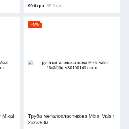
90.6 грн
95.3 грн
−5%
 Mixal
Труба металопластикова Mixal Valsir
26х3/50м