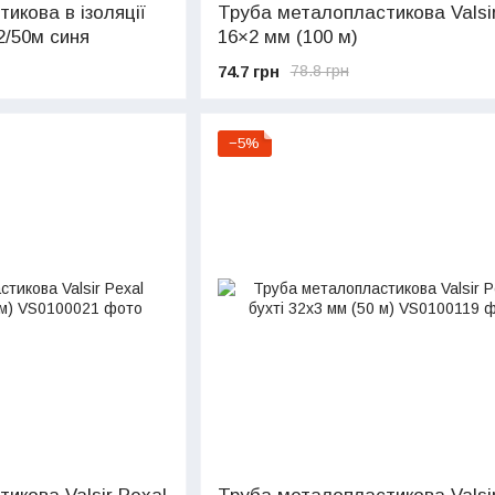
икова в ізоляції
Труба металопластикова Valsir
2/50м синя
16×2 мм (100 м)
74.7 грн
78.8 грн
−5%