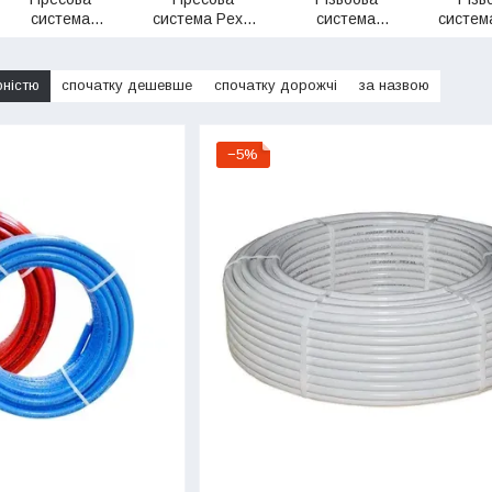
система
система Pexal
система
систем
Bonomi
Valsir
Bonomi
Val
рністю
спочатку дешевше
спочатку дорожчі
за назвою
−5%