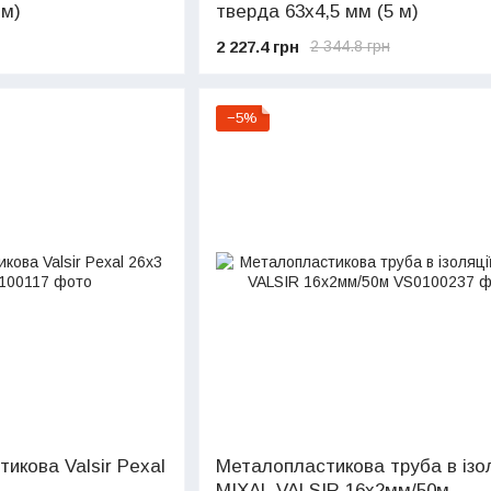
 м)
тверда 63х4,5 мм (5 м)
2 227.4 грн
2 344.8 грн
−5%
икова Valsir Pexal
Металопластикова труба в ізол
MIXAL VALSIR 16х2мм/50м