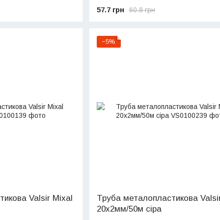
57.7 грн
60.8 грн
−5%
икова Valsir Mixal
Труба металопластикова Valsir
20х2мм/50м сіра