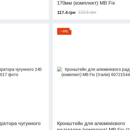
170мм (комплект) MB Fix
117.4 грн
122.6 грн
−4%
іатора чугунного
Кронштейн для алюмінієвого
радіатора (комплект) МB Fix (І