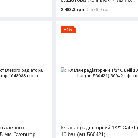
2 483.3 грн
2 586.9 грн
−4%
сталевого
Клапан радіаторний 1/2" Caleff
.5 мм Oventrop
10 bar (art.560421)