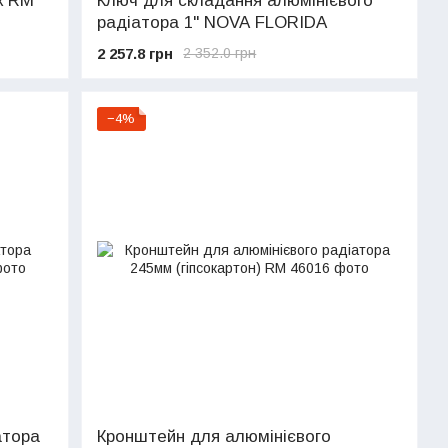
к RM
Ключ для складання алюмінієвого
радіатора 1" NOVA FLORIDA
2 257.8 грн
2 352.0 грн
−4%
атора
Кронштейн для алюмінієвого