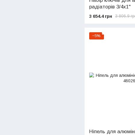
Набір ключів для 
радіаторів 3/4х1"
3 654.4 грн
3 806.9 г
−5%
Ніпель для алюмін