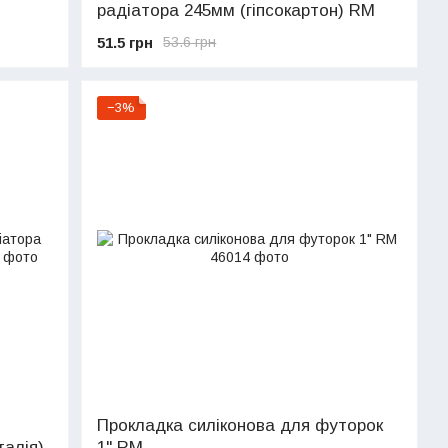
радіатора 245мм (гіпсокартон) RM
51.5 грн
53.6 грн
−3%
Прокладка силіконова для футорок
талія)
1" RM