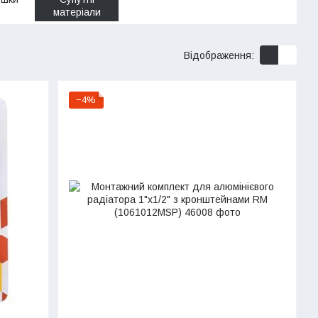
матеріали
Відображення:
−4%