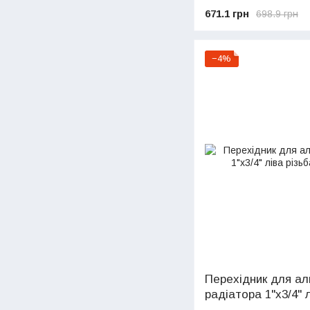
671.1 грн
698.9 грн
−4%
Перехідник для ал
радіатора 1"х3/4" 