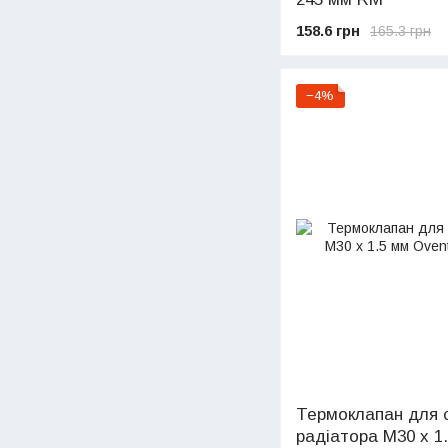
158.6 грн
165.3 грн
−4%
Термоклапан для 
радіатора M30 х 1