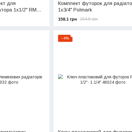
кт для
Комплект футорок для радіат
атора 1х1/2" RM
1х3/4" Polmark
158.1 грн
164.8 грн
−4%