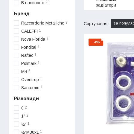
23
В наявності
радіатори
Бренд
9
Raccorderie Metalliche
за популя
Сортування:
1
CALEFFI
2
Nova Florida
−4%
2
Fondital
1
Raftec
1
Polmark
5
MB
1
Oventrop
1
Santermo
Різновиди
2
0
2
1"
1
½"
1
½"M30х1