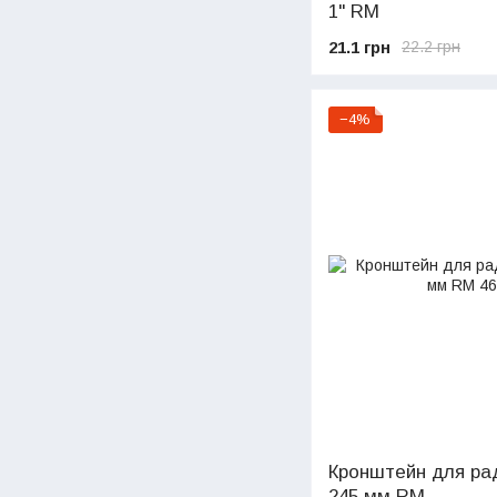
1" RM
21.1 грн
22.2 грн
−4%
Кронштейн для рад
245 мм RM