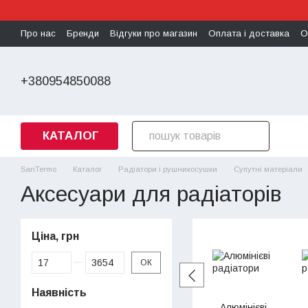
Перейти до основного контенту
Про нас
Бренди
Відгуки про магазин
Оплата і доставка
О
Політика конфіденційності
+380954850088
КАТАЛОГ
SanTermo
Каталог
Радіатори і рушникосушки
Супутні матеріали
Аксесуари для радіаторів
Ціна, грн
Від Ціна, грн
До Ціна, грн
ОК
Наявність
Алюмінієві