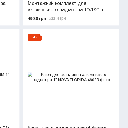
ора
Монтажний комплект для
алюмінієвого радіатора 1"х1/2" з
кронштейнами RM (1061012MSP)
490.8 грн
511.4 грн
−4%