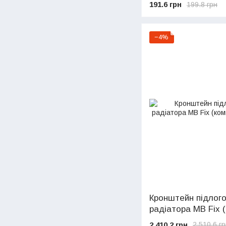
191.6 грн
199.8 грн
−4%
Кронштейн підлого
радіатора МВ Fix 
2 410.2 грн
2 510.6 г