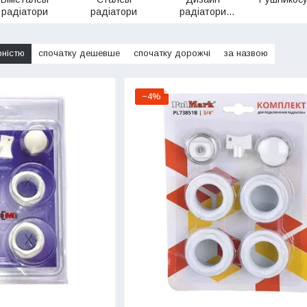
радіатори
радіатори
радіатори
сталеві
рністю
спочатку дешевше
спочатку дорожчі
за назвою
−4%