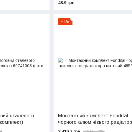
48.9 грн
−4%
вий сталевого
Монтажний комплект Fondital
(комплект)
чорного алюмінієвого радіато
матовий
2 410.7 грн
рн
2 511.1 грн