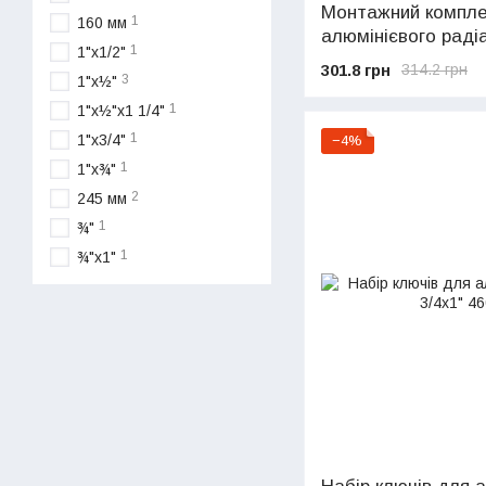
Монтажний компле
1
160 мм
алюмінієвого раді
1
1"х1/2"
(арт.105100102)
301.8 грн
314.2 грн
3
1"х½"
1
1"х½"х1 1/4"
1
1"х3/4"
−4%
1
1"х¾"
2
245 мм
1
¾"
1
¾"х1"