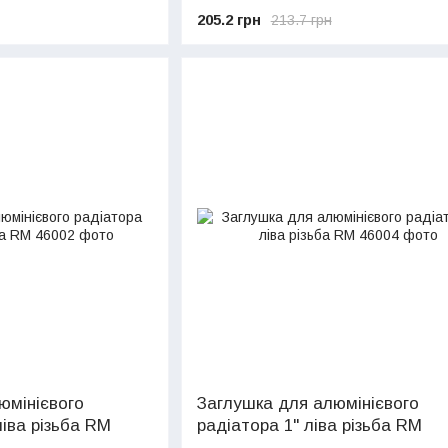
205.2 грн
213.7 грн
юмінієвого
Заглушка для алюмінієвого
ліва різьба RM
радіатора 1" ліва різьба RM