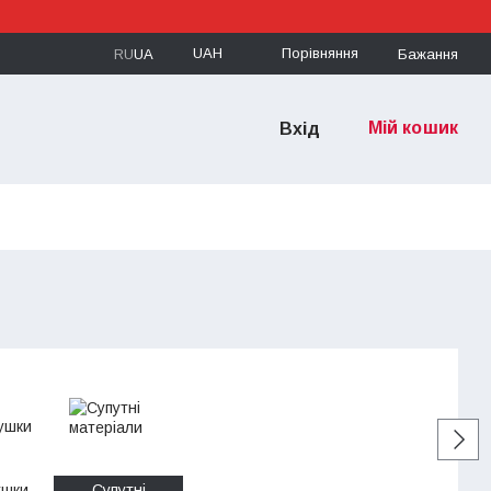
UAH
Порівняння
RU
UA
Бажання
Мій кошик
Вхід
ушки
Супутні