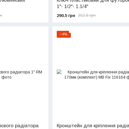
алюмінієвих
Ключ пластиковий для футоро
1"- 1/2"- 1.1/4"
290.5 грн
рн
302.8 грн
−4%
ієвого радіатора
Кронштейн для кріплення раді