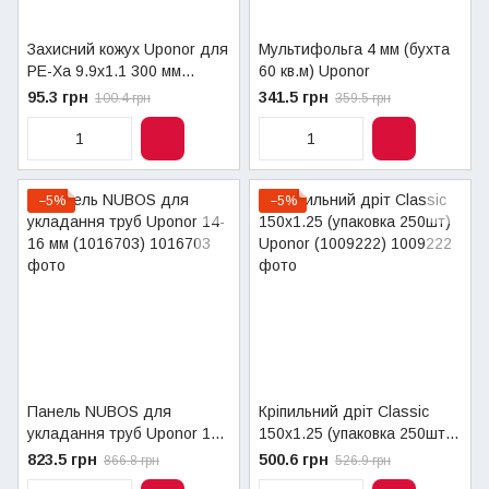
Захисний кожух Uponor для
Мультифольга 4 мм (бухта
PE-Xa 9.9x1.1 300 мм
60 кв.м) Uponor
(1005269)
95.3 грн
341.5 грн
100.4 грн
359.5 грн
−5%
−5%
Панель NUBOS для
Кріпильний дріт Classic
укладання труб Uponor 14-
150х1.25 (упаковка 250шт)
16 мм (1016703)
Uponor (1009222)
823.5 грн
500.6 грн
866.8 грн
526.9 грн