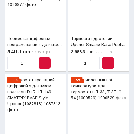
Термостат цифровий
Термостат дротовий
програмований з датчиком
Uponor Smatrix Base Public
вологості BASE/PULSE T-
T-143 Bus (1086972)
5 411.1 грн
2 688.3 грн
5 695.9 грн
2 829.9 грн
148 BUS Uponor (1086977)
−5%
−5%