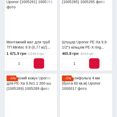
Монтажний мат для труб
Штуцер Uponor PE-Xa 9,9-
ТП Minitec 9.9 (0,77 м2)
1/2"з кільцем PE-X ring
Uponor (1005261)
(1005265)
1 471.9 грн
403.8 грн
1 549.1 грн
424.9 грн
−5%
−5%