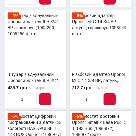
−5%
−5%
Штуцер з'єднувальний
Різьбовий адаптер Uponor
Uponor з кільцем 9,9-3/4"
MLC 14-3/4 ВР, латунь,
ВР євроконус (1005266)
євроконус
485.7 грн
212.7 грн
511.4 грн
224.0 грн
−5%
−5%