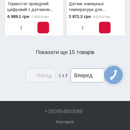
Термостат провідний
Датчик зовнішньої
цифровий з датчиком
температури для
вологості D+RH T-149
термостатів T-33, T-37, T-
6 989.1 грн
3 871.3 грн
7 356.8 грн
4 075.2 грн
SMATRIX BASE Style
54 (1000529)
Uponor (1087813)
Показати ще 15 товарів
Назад
Вперед
1
з 2
+380954850088
Контакти