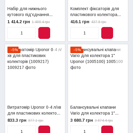
Набір для нижнього
Комплект фіксаторів для
кутового під'єднання
пластикового колектора
Uponor пластикового
Uponor (1009215)
1 414.2 грн
416.1 грн
1 488.4 грн
437.8 грн
колектора (1032702)
−5%
−5%
Витратомір Uponor 0-4 л/хв
Балансувальні клапани
для пластикових колекторів
Vario для колектора 1"
(1009217)
Uponor (1005100)
833.3 грн
3 680.7 грн
877.1 грн
3 874.4 грн