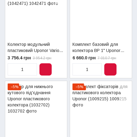
Колектор модульний
Комплект базовий для
пластиковий Uponor Vario
колектора ВР 1" Uponor
PLUS 1X3/4" євроконус
(1009209)
3 756.4 грн
6 660.0 грн
3 954.2 грн
7 010.7 грн
(1042471)
−5%
−5%