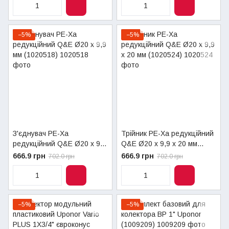
−5%
−5%
З'єднувач PE-Xa
Трійник PE-Xa редукційний
редукційний Q&E Ø20 x 9,9
Q&E Ø20 x 9,9 x 20 мм
мм (1020518)
(1020524)
666.9 грн
666.9 грн
702.0 грн
702.0 грн
−5%
−5%