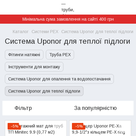
Мінімальна сума замовлення на сайті 400 грн
Каталог
Системи PEX
Система Uponor для теплої підлоги
Система Uponor для теплої підлоги
Фітинги натяжні
Труба PEX
Інструменти для монтажу
Система Uponor для опалення та водопостачання
Система Uponor для теплої підлоги
Фільтр
За популярністю
−5%
−5%