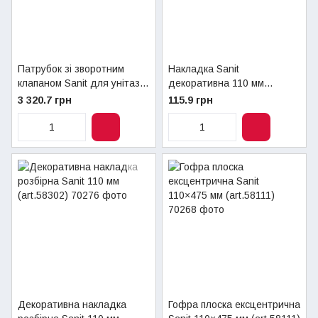
Патрубок зі зворотним
Накладка Sanit
клапаном Sanit для унітаза
декоративна 110 мм
110 х 400 мм (art.58213)
(art.58301)
3 320.7 грн
115.9 грн
Декоративна накладка
Гофра плоска ексцентрична