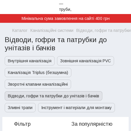
Мінімальна сума замовлення на сайті 400 грн
Каталог
Каналізаційні системи
Відводи, гофри та патрубки д
Відводи, гофри та патрубки до
унітазів і бачків
Внутрішня каналізація
Зовнішня каналізація PVC
Каналізація Triplus (безшумна)
Зворотні клапани каналізаційні
Відводи, гофри та патрубки до унітазів і бачків
Зливні трапи
Інструмент і матеріали для монтажу
Фільтр
За популярністю