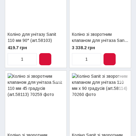
Коліно для унітазу Sanit
Коліно зі зворотним
110 мм 90° (art.58103)
клапаном для унітаза Sanit
110 мм х 22 градуса
419.7 грн
3 338.2 грн
(art.58112)
Коліно зі зворотним
Коліно Sanit зі зворотним