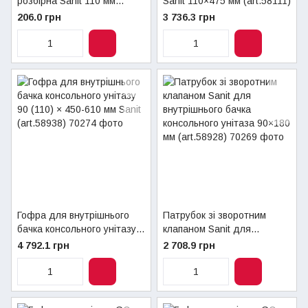
розбірна Sanit 110 мм
Sanit 110×475 мм (art.58111)
(art.58302)
206.0 грн
3 736.3 грн
Гофра для внутрішнього
Патрубок зі зворотним
бачка консольного унітазу
клапаном Sanit для
90 (110) × 450-610 мм Sanit
внутрішнього бачка
4 792.1 грн
2 708.9 грн
(art.58938)
консольного унітаза 90×180
мм (art.58928)