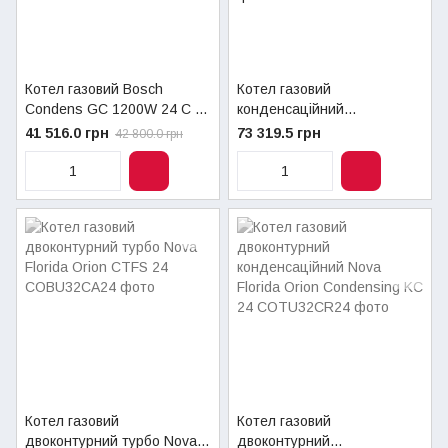
Котел газовий Bosch
Котел газовий
Condens GC 1200W 24 C 23
конденсаційний
UA конденсаційний,
двоконтурний Nova Florida
41 516.0 грн
73 319.5 грн
42 800.0 грн
двоконтурний
Virgo Condensing KC 28
TouchScreen
Котел газовий
Котел газовий
двоконтурний турбо Nova
двоконтурний