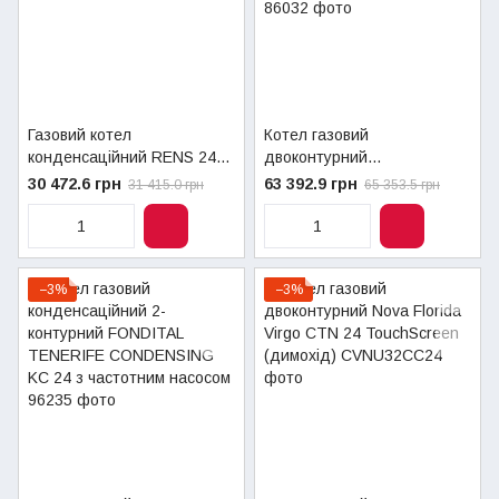
Газовий котел
Котел газовий
конденсаційний RENS 24
двоконтурний
кВт + труба
конденсаційний Nova
30 472.6 грн
63 392.9 грн
31 415.0 грн
65 353.5 грн
Florida Condensing KRB 24
−3%
−3%