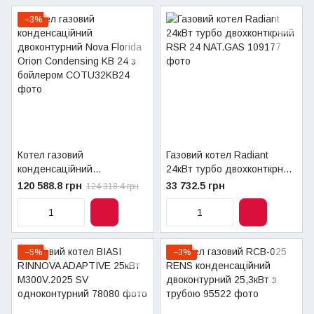
−3%
Котел газовий
Газовий котел Radiant
конденсаційний
24кВт турбо двохконткрний
двоконтурний Nova Florida
RSR 24 NAT.GAS
120 588.8 грн
33 732.5 грн
124 318.4 грн
Orion Condensing KB 24 з
бойлером
−5%
−3%