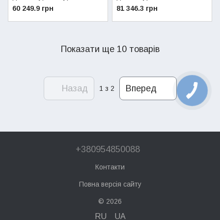
Florida Orion CTFS 24
конденсаційний Nova
60 249.9 грн
81 346.3 грн
Florida Orion Condensing KC
24
Показати ще 10 товарів
Назад
Вперед
1
з 2
+380954850088
Контакти
Повна версія сайту
© 2026
RU
UA