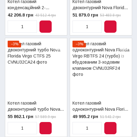
Котел газовий
Котел газовий
конденсаційний 2-
двоконтурний Nova Florida
контурний FONDITAL
Virgo CTN 24 TouchScreen
42 206.8 грн
51 879.0 грн
43 512.4 грн
53 483.8 грн
TENERIFE CONDENSING
(димохід)
KC 24 з частотним насосом
−3%
−3%
Котел газовий
Котел газовий
двоконтурний турбо Nova
одноконтурний Nova Florida
Florida Virgo CTFS 25
Virgo RBTFS 24 (турбо) із
55 862.1 грн
49 995.2 грн
57 589.9 грн
51 541.2 грн
вбудованим 3-ходовим
клапаном