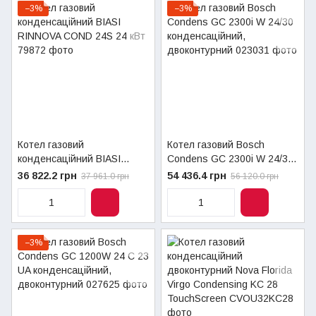
−3%
−3%
Котел газовий
Котел газовий Bosch
конденсаційний BIASI
Condens GC 2300i W 24/30
RINNOVA COND 24S 24 кВт
конденсаційний,
36 822.2 грн
54 436.4 грн
37 961.0 грн
56 120.0 грн
двоконтурний
−3%