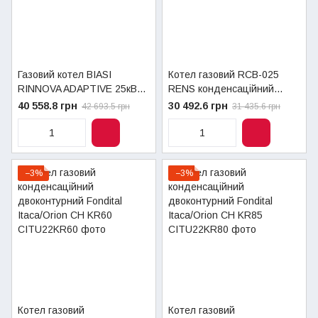
Газовий котел BIASI
Котел газовий RCB-025
RINNOVA ADAPTIVE 25кВт
RENS конденсаційний
M300V.2025 SV
двоконтурний 25,3кВт з
40 558.8 грн
30 492.6 грн
42 693.5 грн
31 435.6 грн
одноконтурний
трубою
−3%
−3%
Котел газовий
Котел газовий