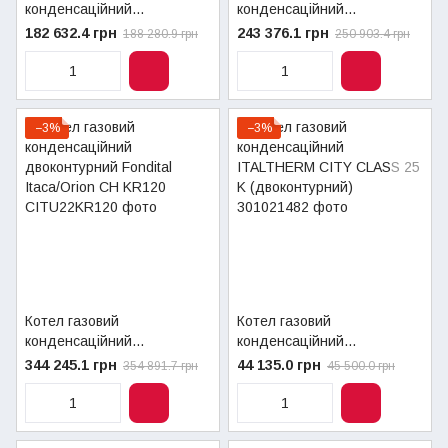
конденсаційний
конденсаційний
двоконтурний Fondital
двоконтурний Fondital
182 632.4 грн
243 376.1 грн
188 280.9 грн
250 903.4 грн
Itaca/Orion CH KR60
Itaca/Orion CH KR85
−3%
−3%
Котел газовий
Котел газовий
конденсаційний
конденсаційний
двоконтурний Fondital
ITALTHERM CITY CLASS 25
344 245.1 грн
44 135.0 грн
354 891.7 грн
45 500.0 грн
Itaca/Orion CH KR120
K (двоконтурний)