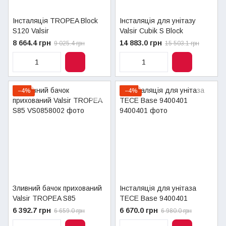
Інсталяція TROPEA Block
Інсталяція для унітазу
S120 Valsir
Valsir Cubik S Block
8 664.4 грн
14 883.0 грн
9 025.4 грн
15 503.1 грн
−4%
−4%
Зливний бачок прихований
Інсталяція для унітаза
Valsir TROPEA S85
TECE Base 9400401
6 392.7 грн
6 670.0 грн
6 659.0 грн
6 980.0 грн