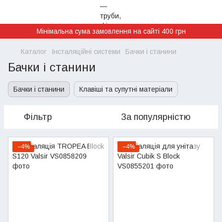
Мінімальна сума замовлення на сайті 400 грн
Каталог
Інсталяційні системи
Бачки і станини
Бачки і станини
Бачки і станини
Клавіші та супутні матеріали
Фільтр
За популярністю
−4%
−4%