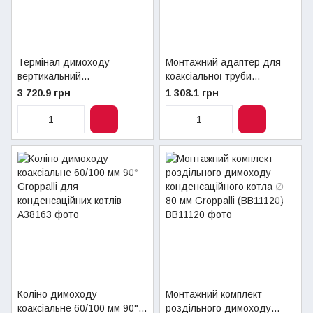
Термінал димоходу
Монтажний адаптер для
вертикальний
коаксіальної труби
конденсаційного котла ∅
традиційного котла
3 720.9 грн
1 308.1 грн
80 мм Groppalli (A523170)
∅60/100 мм
Коліно димоходу
Монтажний комплект
коаксіальне 60/100 мм 90°
роздільного димоходу