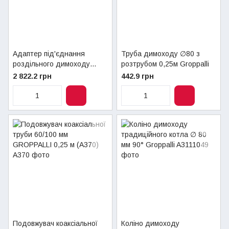
Адаптер під'єднання
Труба димоходу ∅80 з
роздільного димоходу
розтрубом 0,25м Groppalli
60/110 х 80/80 мм Groppalli
2 822.2 грн
442.9 грн
(art.BB11259)
Подовжувач коаксіальної
Коліно димоходу