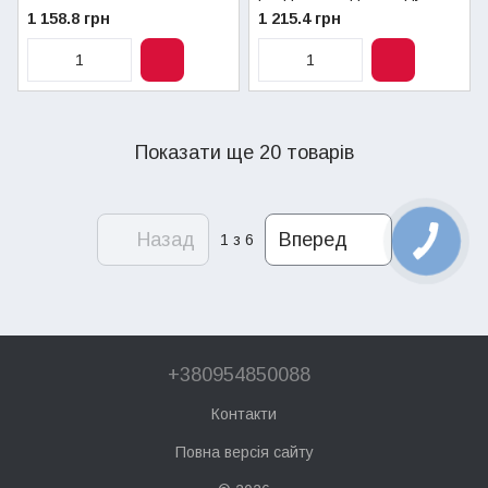
Groppalli для
конденсаційного котла ∅
1 158.8 грн
1 215.4 грн
конденсаційних котлів
80 мм Groppalli (BB11120)
Показати ще 20 товарів
Назад
Вперед
1
з 6
+380954850088
Контакти
Повна версія сайту