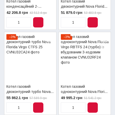
Котел газовий
Котел газовий
конденсаційний 2-
двоконтурний Nova Florida
контурний FONDITAL
Virgo CTN 24 TouchScreen
42 206.8 грн
51 879.0 грн
43 512.4 грн
53 483.8 грн
TENERIFE CONDENSING
(димохід)
KC 24 з частотним насосом
−3%
−3%
Котел газовий
Котел газовий
двоконтурний турбо Nova
одноконтурний Nova Florida
Florida Virgo CTFS 25
Virgo RBTFS 24 (турбо) із
55 862.1 грн
49 995.2 грн
57 589.9 грн
51 541.2 грн
вбудованим 3-ходовим
клапаном