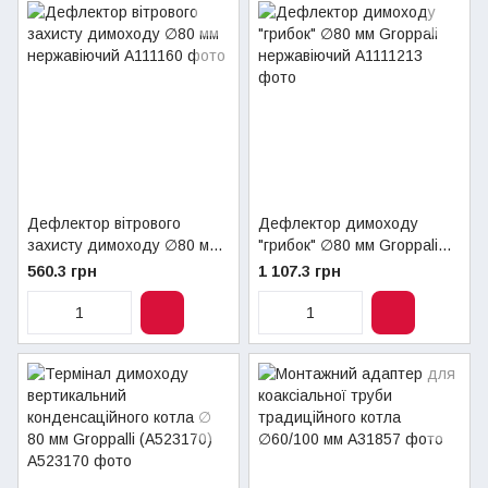
Дефлектор вітрового
Дефлектор димоходу
захисту димоходу ∅80 мм
"грибок" ∅80 мм Groppali
нержавіючий
нержавіючий
560.3 грн
1 107.3 грн