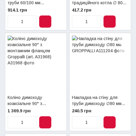
труби 60/100 мм
традиційного котла ∅ 80
GROPPALLI 0,25 м (A370)
мм 90° Groppalli
914.1 грн
417.2 грн
Коліно димоходу
Накладка на стіну для
коаксіальне 90° з
труби димоходу ∅80 мм
монтажним фланцем
GROPPALLI
1 369.9 грн
240.5 грн
Groppalli (art. A31968)