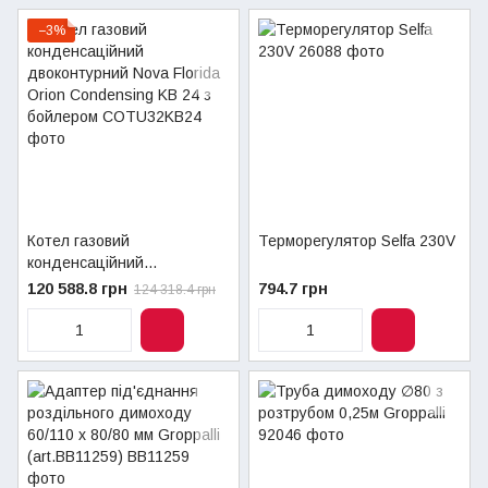
−3%
Котел газовий
Терморегулятор Selfa 230V
конденсаційний
двоконтурний Nova Florida
120 588.8 грн
794.7 грн
124 318.4 грн
Orion Condensing KB 24 з
бойлером