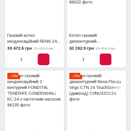
Газовий котел
Котел газовий
конденсаційний RENS 24
двоконтурний
кВт + труба
конденсаційний Nova
30 472.6 грн
63 392.9 грн
31 415.0 грн
65 353.5 грн
Florida Condensing KRB 24
−3%
−3%