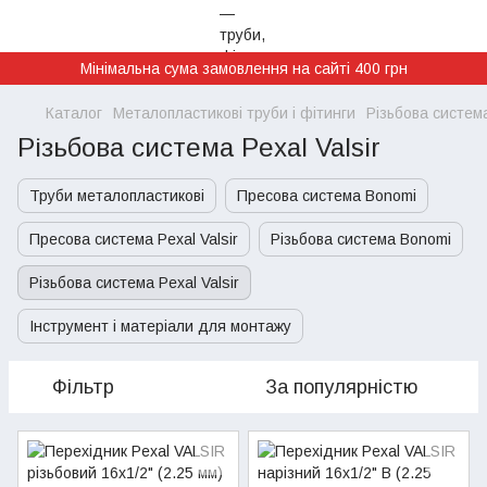
Мінімальна сума замовлення на сайті 400 грн
Каталог
Металопластикові труби і фітинги
Різьбова система
Різьбова система Pexal Valsir
Труби металопластикові
Пресова система Bonomi
Пресова система Pexal Valsir
Різьбова система Bonomi
Різьбова система Pexal Valsir
Інструмент і матеріали для монтажу
Фільтр
За популярністю