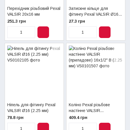
Перехідник різьбовий Pexal
Затискне кільце для
VALSIR 20х16 мм
фітингу Pexal VALSIR Ø16
(2.25 мм)
251.3 грн
27.3 грн
Ніпель для фітингу Pexal
Коліно Pexal різьбове
VALSIR Ø16 (2.25 мм)
настінне VALSIR
(приладове) 16х1/2" В (2.25
78.8 грн
409.4 грн
мм)