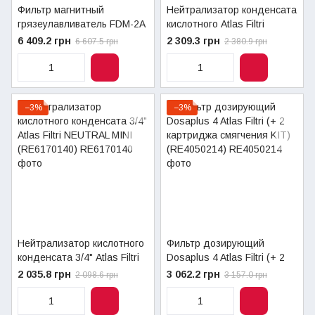
Фильтр магнитный
Нейтрализатор конденсата
грязеулавливатель FDM-2A
кислотного Atlas Filtri
Atlas Filtri (RE6170120)
NEUTRAL COND 3/4"
6 409.2 грн
2 309.3 грн
6 607.5 грн
2 380.9 грн
(RE6170141)
−3%
−3%
Нейтрализатор кислотного
Фильтр дозирующий
конденсата 3/4" Atlas Filtri
Dosaplus 4 Atlas Filtri (+ 2
NEUTRAL MINI (RE6170140)
картриджа смягчения KIT)
2 035.8 грн
3 062.2 грн
2 098.6 грн
3 157.0 грн
(RE4050214)