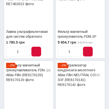
Лампа ультрафиолетовая
Фильтр магнитный
для систем обратного
грязеуловитель FDM-1P
осмоса Atlas Filtri
Atlas Filtri 3/4" (RE6170110)
1 783.5 грн
5 654.7 грн
5 829.8 грн
(RE7402022)
−3%
−3%